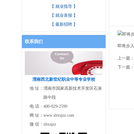
【 就业指导 】
【 就业喜报 】
【 最新招聘 】
联系我们
即将步
上一篇
下一篇
渭南西北新世纪职业中等专业学校
地 址：
渭南市国家高新技术开发区石泉
路中段
电 话：
400-029-2599
网 址：
www.xbxsjzz.com
微 信：
xbxsjzz