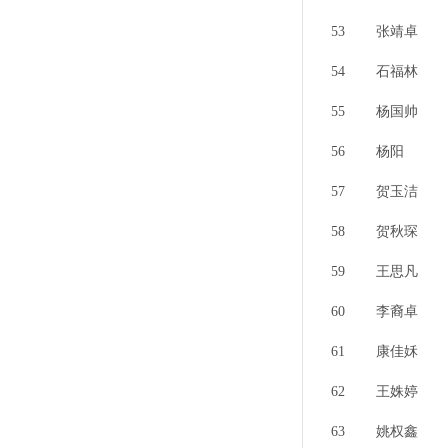
53
张靖卓
54
石福林
55
杨国帅
56
杨阳
57
贺玉洁
58
贺秋琛
59
王思凡
60
李裔卓
61
康佳姀
62
王姝婷
63
姚权鑫