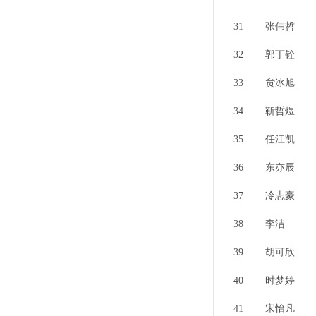
31
张伟哲
32
郭丁铨
33
贠冰旭
34
靳哲煜
35
任江凯
36
东亦辰
37
冷志豪
38
李洁
39
胡可欣
40
时梦婷
41
宋怡凡