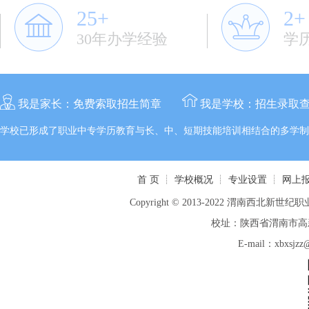
25+
2+
30年办学经验
学
我是家长：
免费索取招生简章
我是学校：
招生录取
学校已形成了职业中专学历教育与长、中、短期技能培训相结合的多学制
首 页
┊
学校概况
┊
专业设置
┊
网上
Copyright © 2013-2022 渭南西北新世纪职业
校址：陕西省渭南市高新区
E-mail：xbxsj