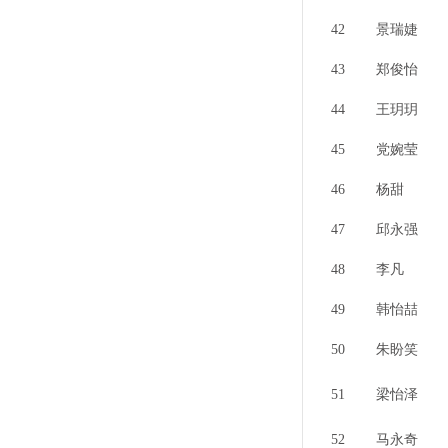
42
景瑞婕
43
郑俊怡
44
王玥玥
45
党婉莹
46
杨甜
47
邱永强
48
李凡
49
韩怡喆
50
朱盼笑
51
梁怡泽
52
马永奇