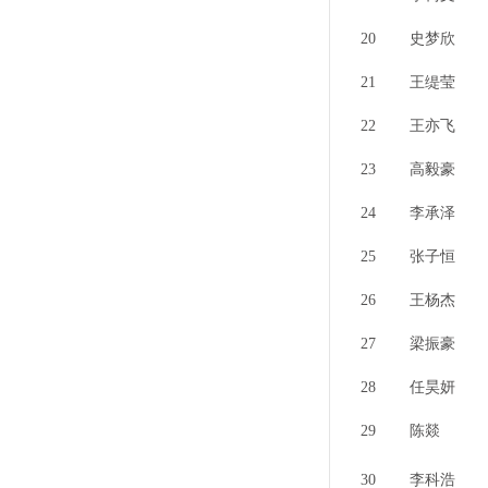
20
史梦欣
21
王缇莹
22
王亦飞
23
高毅豪
24
李承泽
25
张子恒
26
王杨杰
27
梁振豪
28
任昊妍
29
陈燚
30
李科浩