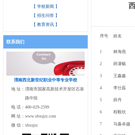
西
【 学校新闻 】
【 招生问答 】
【 教育资讯 】
序号
姓名
联系我们
1
林海燕
2
薛潇毓
3
王鑫鑫
渭南西北新世纪职业中等专业学校
4
李仕磊
地 址：
渭南市国家高新技术开发区石泉
路中段
5
薛丹
电 话：
400-029-2599
6
程毅欣
网 址：
www.xbxsjzz.com
7
马淼卓越
微 信：
xbxsjzz