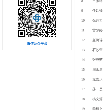
8
王张玮
9
任廷锋
10
张舟力
11
雷梦婷
12
赵璐瑶
微信公众平台
13
石苏蕾
14
张燕茹
15
周永康
16
尤嘉琪
17
薛一昊
18
杨文辉
19
季柯文