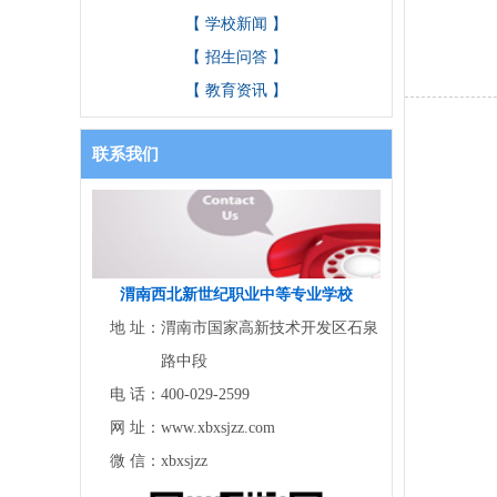
【 学校新闻 】
【 招生问答 】
【 教育资讯 】
联系我们
渭南西北新世纪职业中等专业学校
地 址：
渭南市国家高新技术开发区石泉
路中段
电 话：
400-029-2599
网 址：
www.xbxsjzz.com
微 信：
xbxsjzz