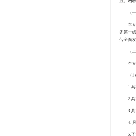
五、培
（一）
本专业
务第一
劳全面
（二）
本专业
（1）
1.具
2.具
3.具
4. 
5.了