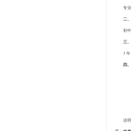
专业名称
二、
初中毕
三、
3 年
四、
说明：可