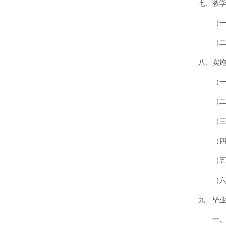
七、教
（一）
（二）
八、实
（一）
（二）
（三）
（四）
（五）
（六）
九、毕
一、专