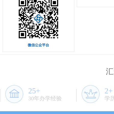
微信公众平台
汇
25+
2+
30年办学经验
学