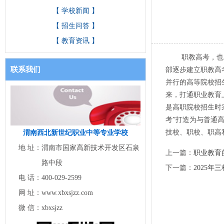
【 学校新闻 】
【 招生问答 】
【 教育资讯 】
职教高考，也叫职
联系我们
部逐步建立职教高
并行的高等院校招
来，打通职业教育
是高职院校招生时
考”打造为与普通
技校、职校、职高
渭南西北新世纪职业中等专业学校
地 址：
渭南市国家高新技术开发区石泉
上一篇：
职业教育
路中段
下一篇：
2025年
电 话：
400-029-2599
网 址：
www.xbxsjzz.com
微 信：
xbxsjzz