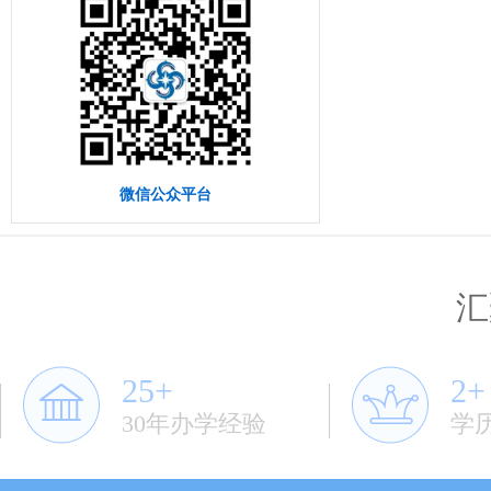
微信公众平台
汇
25+
2+
30年办学经验
学