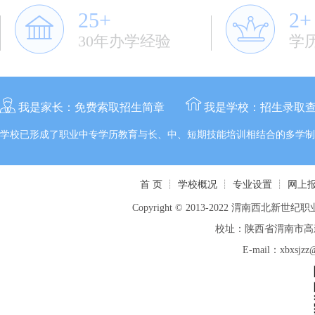
25+
2+
30年办学经验
学
我是家长：
免费索取招生简章
我是学校：
招生录取
学校已形成了职业中专学历教育与长、中、短期技能培训相结合的多学制
首 页
┊
学校概况
┊
专业设置
┊
网上
Copyright © 2013-2022 渭南西北新世纪职业
校址：陕西省渭南市高新区
E-mail：xbxsj