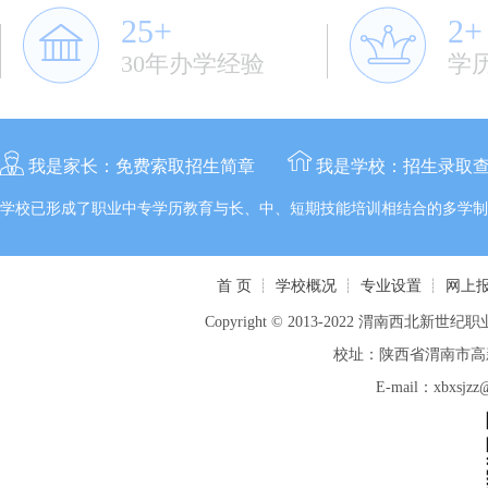
25+
2+
30年办学经验
学
我是家长：
免费索取招生简章
我是学校：
招生录取
学校已形成了职业中专学历教育与长、中、短期技能培训相结合的多学制
首 页
┊
学校概况
┊
专业设置
┊
网上
Copyright © 2013-2022 渭南西北新世纪职业
校址：陕西省渭南市高新区
E-mail：xbxsj